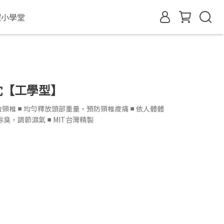
眠小學堂
枕【工學型】
頸椎 ■ 均勻釋放頭部重量，預防頸椎痠痛 ■ 依人體體
臭，調節濕氣 ■ MIT台灣精製