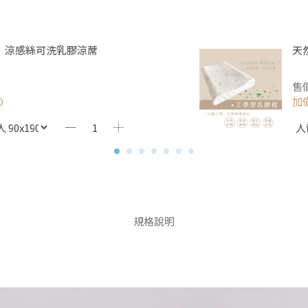
】涼感絲可洗乳膠涼蓆
天
售
0
加
規格說明