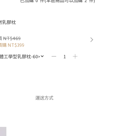
已加購
0
件
(本區商品可以加購
2
件)
然乳膠枕
價
NT$469
價購
NT$399
運送方式