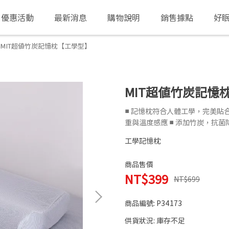
優惠活動
最新消息
購物說明
銷售據點
好
MIT超值竹炭記憶枕【工學型】
MIT超值竹炭記憶
■ 記憶枕符合人體工學，完美貼合
重與溫度感應 ■ 添加竹炭，抗菌除
工學記憶枕
商品售價
NT$399
NT$699
商品編號:
P34173
供貨狀況:
庫存不足