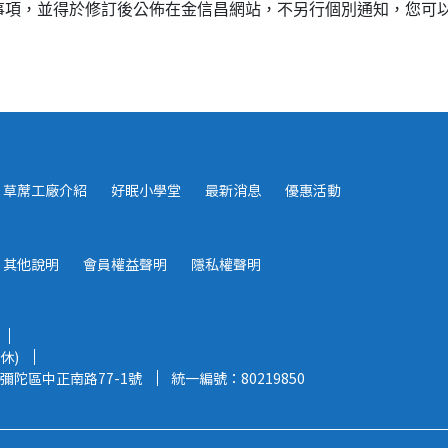
事項，並得於修訂後公佈在金信昌網站，不另行個別通知，您可
草蓆工廠介紹
好眠小學堂
最新消息
優惠活動
其他說明
會員權益聲明
隱私權聲明
休)
彌陀區中正南路77-1號
統一編號：80219850