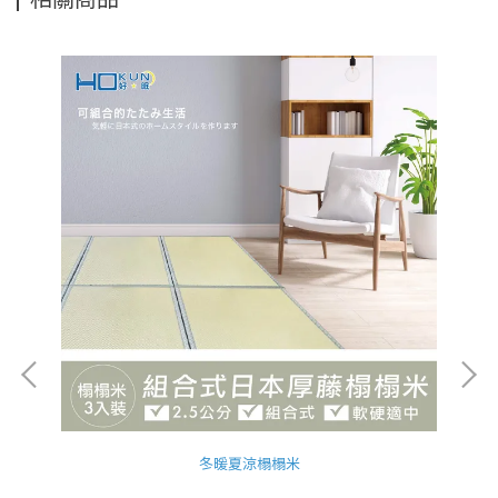
冬暖夏涼榻榻米