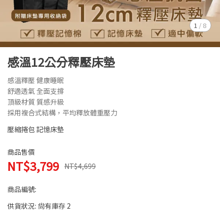
1
/
8
感溫12公分釋壓床墊
感溫釋壓 健康睡眠
舒適透氣 全面支撐
頂級材質 質感升級
採用複合式結構，平均釋放體重壓力
壓縮捲包 記憶床墊
商品售價
NT$3,799
NT$4,699
商品編號:
供貨狀況:
尚有庫存 2