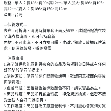
規格 : 單人：長186×寬90×高12cm /單人加大:長186×寬105×
高12cm/ 雙人：長186×寬150×高12cm
產地 : 台灣
---保養方式---
表布 : 可拆洗，清洗時將布套正面反過來，建議搭配洗衣袋
至洗衣機洗滌，即可保持嶄新
內材 : 不可水洗，不可直接日曬，建議定期放置於通風陰涼
處，使濕氣散發，避免發霉
---注意事項---
1.為了確保您能買到最適合的商品及希望到貨日時或有任何
疑問請於購買前提出。
2.購物須知：購買前請詳閱購物說明，確認同意裡面內容後
再購買喔!
3.色差問題：因螢幕色差導致顏色不同，請以實品為主。
4.商品瑕疵：商品如有嚴重瑕疵一律免費退換貨，但恕不接
受因個人喜好而退換貨。
5.工作進度：商品皆為工廠直營制作，不用擔心會買到劣質