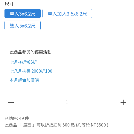
尺寸
單人3x6.2尺
單人加大3.5x6.2尺
雙人5x6.2尺
此商品參與的優惠活動
七月-床墊85折
七八月抗暑 2000折100
本月超值加價購
已銷售: 49 件
此商品 「 最高 」可以折抵紅利
500
點 (約等於
NT$500
)