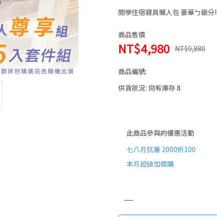
開學住宿寢具懶人包 豪華ㄅ級分!
商品售價
NT$4,980
NT$9,880
商品編號:
供貨狀況:
尚有庫存 8
此商品參與的優惠活動
七八月抗暑 2000折100
本月超值加價購