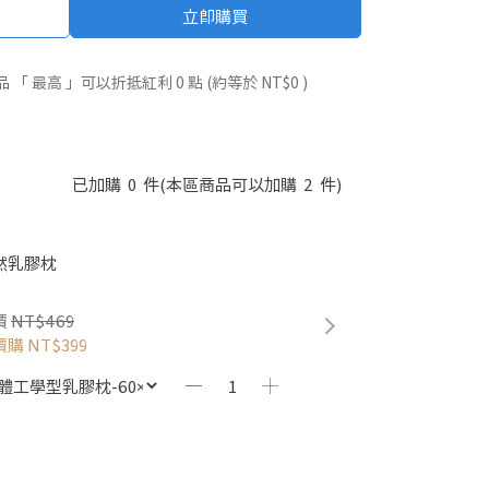
立即購買
品 「 最高 」可以折抵紅利
0
點 (約等於
NT$0
)
已加購
0
件
(本區商品可以加購
2
件)
然乳膠枕
價
NT$469
價購
NT$399