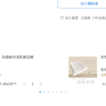
加入購物車
加入最愛
已銷售: 2 件
此商
】涼感絲可洗乳膠涼蓆
天
售
0
加