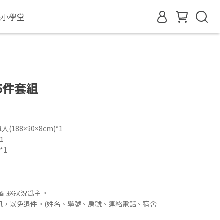
眠小學堂
5件套組
188×90×8cm)*1
1
*1
配配送狀況為主。
訊，以免退件。(姓名、學號、房號、連絡電話、宿舍