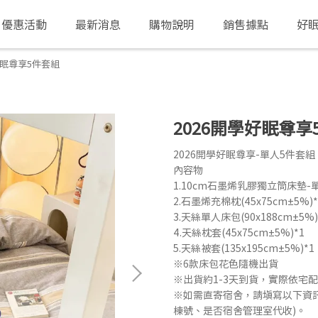
優惠活動
最新消息
購物說明
銷售據點
好
好眠尊享5件套組
2026開學好眠尊享
2026開學好眠尊享-單人5件套組
內容物
1.10cm石墨烯乳膠獨立筒床墊-單人(
2.石墨烯充棉枕(45x75cm±5%)*
3.天絲單人床包(90x188cm±5%)
4.天絲枕套(45x75cm±5%)*1
5.天絲被套(135x195cm±5%)*1
※6款床包花色隨機出貨
※出貨約1-3天到貨，實際依宅
※如需直寄宿舍，請填寫以下資
棟號、是否宿舍管理室代收)。