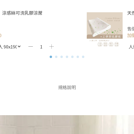
】涼感絲可洗乳膠涼蓆
天
售
0
加
規格說明