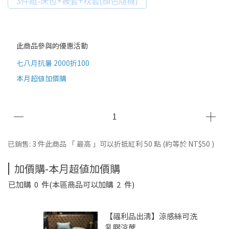
3件組-床包+被套+枕套(顏色隨機)
此商品參與的優惠活動
七八月抗暑 2000折100
本月超值加價購
已銷售: 3 件
此商品 「 最高 」可以折抵紅利
50
點 (約等於
NT$50
)
加價購-本月超值加價購
已加購
0
件
(本區商品可以加購
2
件)
【福利品出清】涼感絲可洗
乳膠涼蓆