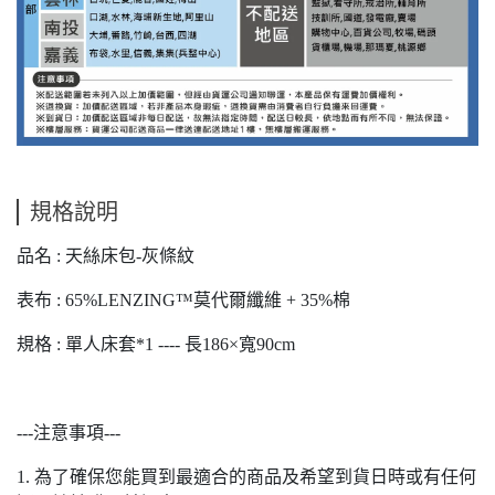
規格說明
品名 : 天絲床包-灰條紋
表布 : 65%LENZING™莫代爾纖維 + 35%棉
規格 : 單人床套*1 ---- 長186×寬90cm
---注意事項---
1. 為了確保您能買到最適合的商品及希望到貨日時或有任何