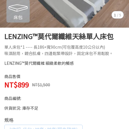
1
/
5
LENZING™莫代爾纖維天絲單人床包
單人床包*1 ---- 長186×寬90cm(可包覆高度10公分以內)
吸濕耐用，親合肌膚，四邊鬆緊帶設計，固定床包不易鬆脫。
LENZING™莫代爾纖維 細緻柔軟的觸感
商品售價
NT$899
NT$1,500
商品編號:
供貨狀況:
庫存不足
規格