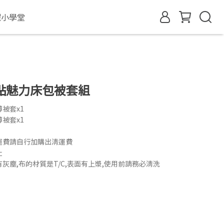
眠小學堂
點魅力床包被套組
薄被套x1
薄被套x1
運費請自行加購出清運費
止
灰塵,布的材質是T/C,表面有上漿,使用前請務必清洗