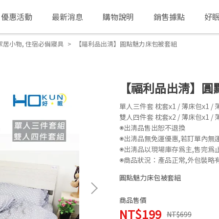
優惠活動
最新消息
購物說明
銷售據點
好
家居小物
,
住宿必備寢具
【福利品出清】圓點魅力床包被套組
【福利品出清】圓
單人三件套 枕套x1 / 薄床包x1 / 
雙人四件套 枕套x2 / 薄床包x1 / 
◉出清品售出恕不退換
◉出清品無免運優惠,若訂單內無
◉出清品以現場庫存為主,售完為
◉商品狀況：產品正常,外包裝略有
圓點魅力床包被套組
商品售價
NT$199
NT$699