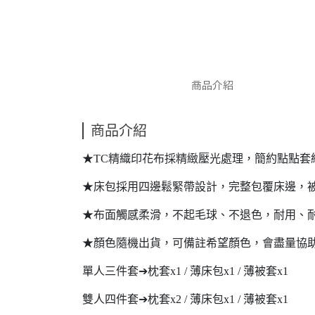
商品介紹
商品介紹
★TC精織印花布採精緻壓光處理，簡約點點套
★床包採用四邊鬆緊帶設計，完整包覆床邊，
★布面觸感柔滑，不起毛球、不退色，耐用、
★顏色隨機出貨，可備註希望顏色，會盡量協
單人三件套➔枕套x1 / 薄床包x1 / 薄被套x1
雙人四件套➔枕套x2 / 薄床包x1 / 薄被套x1