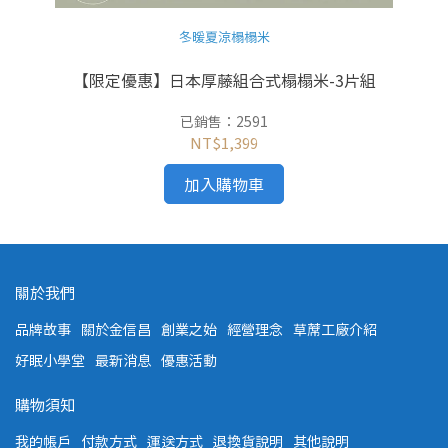
冬暖夏涼榻榻米
【限定優惠】日本厚藤組合式榻榻米-3片組
已銷售：2591
NT$1,399
加入購物車
關於我們
品牌故事
關於金信昌
創業之始
經營理念
草蓆工廠介紹
好眠小學堂
最新消息
優惠活動
購物須知
我的帳戶
付款方式
運送方式
退換貨說明
其他說明