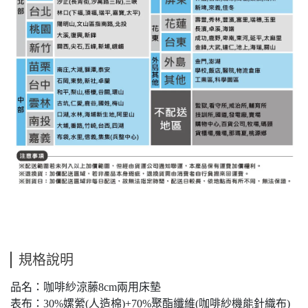
規格說明
品名：咖啡紗涼藤8cm兩用床墊
表布：30%嫘縈(人造棉)+70%聚酯纖維(咖啡紗機能針織布)