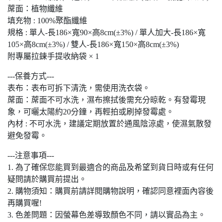
蓆面：植物纖維
填充物 : 100%聚酯纖維
規格 : 單人-長186×寬90×高8cm(±3%) / 單人加大-長186×寬
105×高8cm(±3%) / 雙人-長186×寬150×高8cm(±3%)
附專屬拉鍊手提收納袋 × 1
---保養方式---
表布：表布可拆下清洗，需使用洗衣袋。
蓆面：蓆面不可水洗，濕布擦拭後需充分晾乾。有發霉現
象，可曬太陽約20分鐘，再輕拍或刷掉發霉處。
內材 : 不可水洗，建議定期放置於通風陰涼處，使濕氣散發
避免發霉。
---注意事項---
1. 為了確保您能買到最適合的商品及希望到貨日時或有任何
疑問請於購買前提出。
2. 購物須知：購買前請詳閱購物說明，確認同意裡面內容後
再購買喔!
3. 色差問題：因螢幕色差導致顏色不同，請以實品為主。