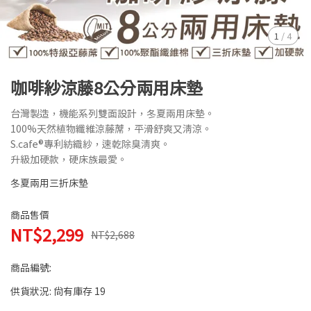
1
/
4
咖啡紗涼藤8公分兩用床墊
台灣製造，機能系列雙面設計，冬夏兩用床墊。
100%天然植物纖維涼藤蓆，平滑舒爽又清涼。
S.cafe®專利紡織紗，速乾除臭清爽。
升級加硬款，硬床族最愛。
冬夏兩用三折床墊
商品售價
NT$2,299
NT$2,688
商品編號:
供貨狀況:
尚有庫存 19