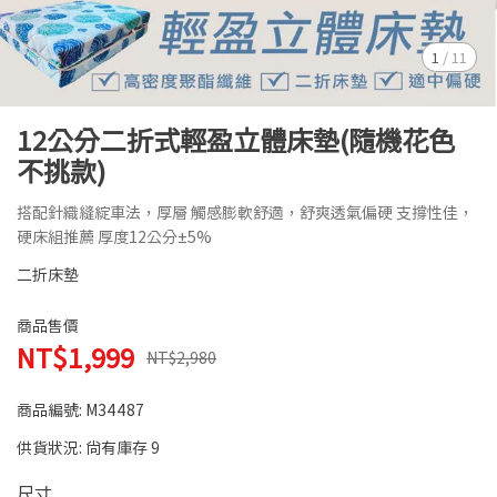
1
/
11
12公分二折式輕盈立體床墊(隨機花色
不挑款)
搭配針織縫綻車法，厚層 觸感膨軟舒適，舒爽透氣偏硬 支撐性佳，
硬床組推薦 厚度12公分±5%
二折床墊
商品售價
NT$1,999
NT$2,980
商品編號:
M34487
供貨狀況:
尚有庫存 9
尺寸