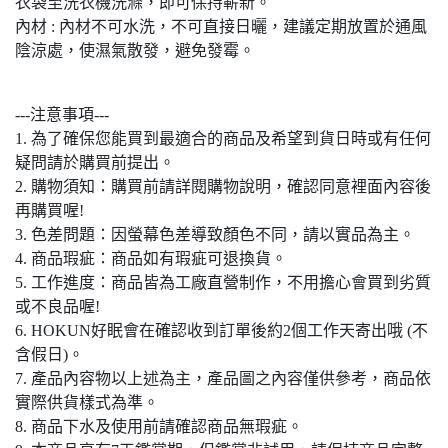
衣袋至洗衣機洗滌，即可保持嶄新。
內材 : 內材不可水洗，不可直接日曬，建議定期放置於通風
陰涼處，使濕氣散發，避免發霉。
---注意事項---
1. 為了確保您能買到最適合的商品及希望到貨日時或有任何
疑問請於購買前提出。
2. 購物須知：購買前請詳閱購物說明，確認同意裡面內容後
再購買喔!
3. 色差問題：因螢幕色差導致顏色不同，請以實品為主。
4. 商品瑕疵：商品如有瑕疵可退換貨。
5. 工作進度：商品皆為工廠直營制作，不用擔心會買到劣質
或不良品喔!
6. HOKUN好眠會在確認收到訂單後約2個工作天寄出哦 (不
含假日)。
7. 產品內容物以上述為主，產品圖之內容僅供參考，商品依
實際供貨樣式為準。
8. 商品下水及使用前請確認商品無瑕疵。