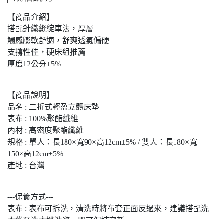
【商品介紹】
搭配針織縫綻車法，厚層
觸感膨軟舒適，舒爽透氣偏硬
支撐性佳，硬床組推薦
厚度12公分±5%
【商品說明】
品名 : 二折式輕盈立體床墊
表布 : 100%聚酯纖維
內材 : 高密度聚酯纖維
規格 : 單人：長180×寬90×高12cm±5% / 雙人：長180×寬
150×高12cm±5%
產地 : 台灣
---保養方式---
表布 : 表布可拆洗，清洗時將布套正面反過來，建議搭配洗