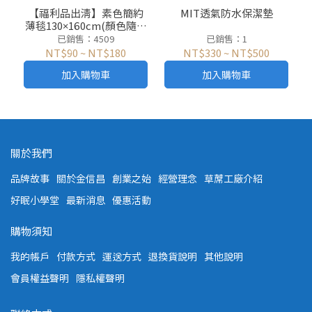
可當披肩、蓋毯、保暖毯 通
用
【福利品出清】素色簡約
MIT透氣防水保潔墊
薄毯130×160cm(顏色隨機
過SGS認證
出貨)
已銷售：4509
已銷售：1
NT$90
~
NT$180
NT$330
~
NT$500
加入購物車
加入購物車
關於我們
品牌故事
關於金信昌
創業之始
經營理念
草蓆工廠介紹
好眠小學堂
最新消息
優惠活動
購物須知
我的帳戶
付款方式
運送方式
退換貨說明
其他說明
會員權益聲明
隱私權聲明