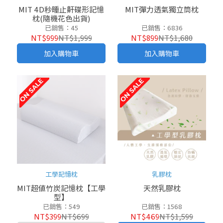
MIT 4D秒睡止鼾碟形記憶
MIT彈力透氣獨立筒枕
枕(隨機花色出貨)
已銷售：45
已銷售：6836
NT$999
NT$1,999
NT$899
NT$1,680
加入購物車
加入購物車
工學記憶枕
乳膠枕
MIT超值竹炭記憶枕【工學
天然乳膠枕
型】
已銷售：549
已銷售：1568
NT$399
NT$699
NT$469
NT$1,599