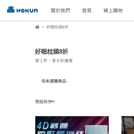
關於我們
首頁
線上購物
好眠枕頭8折
好眠枕頭8折
買 1 件，
享
8
折優惠
尚未選購商品
預設排序