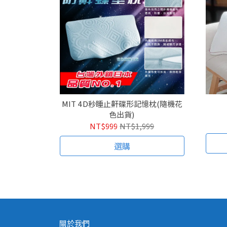
MIT 4D秒睡止鼾碟形記憶枕(隨機花
色出貨)
NT$999
NT$1,999
選購
關於我們