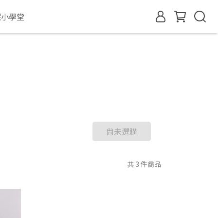
眠小學堂
尚未選購
共 3 件商品