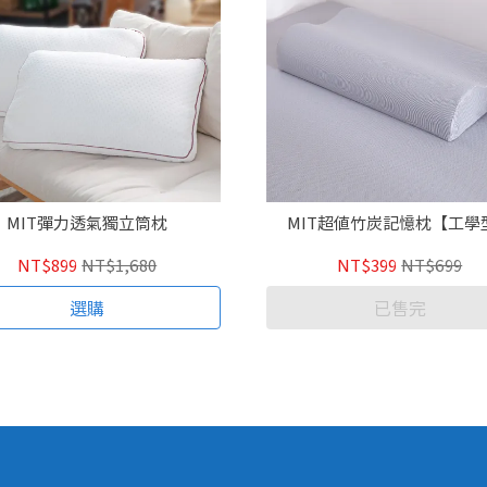
MIT彈力透氣獨立筒枕
MIT超值竹炭記憶枕【工學
NT$899
NT$1,680
NT$399
NT$699
選購
已售完