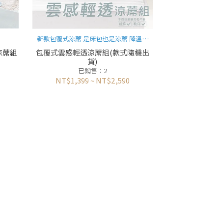
新款包覆式涼蓆 是床包也是涼蓆 降溫超
有感
涼蓆組
包覆式雲感輕透涼蓆組(款式隨機出
貨)
已銷售：2
NT$1,399
~
NT$2,590