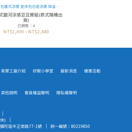
包覆式涼蓆 是床包也是涼蓆 降溫超
有感
式銀河涼感豆豆蓆組(款式隨機出
貨)
已銷售：4
NT$1,499
~
NT$2,480
草蓆工廠介紹
好眠小學堂
最新消息
優惠活動
其他說明
會員權益聲明
隱私權聲明
休)
彌陀區中正南路77-1號
統一編號：80219850