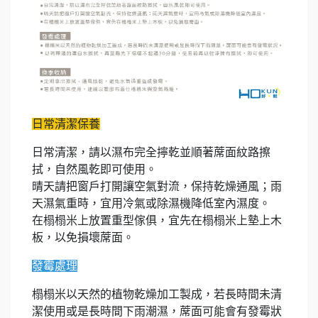
日常清潔保養
日常清潔，請以濕布完全擰乾並順著蓆面紋路擦
拭，自然風乾即可使用。
晴天請把窗戶打開讓空氣對流，保持乾燥通風；雨
天濕氣重時，宜用冷氣或除濕機降低室內濕度。
在榻榻米上放置重型傢俱，宜先在榻榻米上墊上木
板，以免損壞蓆面。
發霉處理
榻榻米以天然的植物乾燥加工製成，若長時間未清
潔使用或是長時間下雨潮濕，蓆面可能會有發霉狀