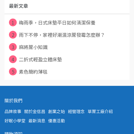
最新文章
1
梅雨季，日式床墊平日如何清潔保養
2
雨下不停，家裡好潮濕涼蓆發霉怎麼辦？
3
麻將蓆小知識
4
二折式輕盈立體床墊
5
素色簡約薄毯
關於我們
品牌故事
關於金信昌
創業之始
經營理念
草蓆工廠介紹
好眠小學堂
最新消息
優惠活動
購物須知