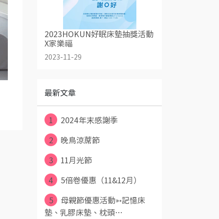
2023HOKUN好眠床墊抽獎活動
X家樂福
2023-11-29
最新文章
1
2024年末感謝季
2
晚鳥涼蓆節
3
11月光節
4
5倍卷優惠（11&12月）
5
母親節優惠活動➳記憶床
墊、乳膠床墊、枕頭⋯