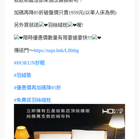
就趁耶誕佳節來個汰舊換新吧！
加碼再降85折破盤價只賣1959元(以單人床為例)
另外
買就送
羽絲絨枕
喔!
限時優惠價數量有限要搶要快!!!
傳送門～
https://supr.link/LBhbg
#HOKUN好眠
#羽絨墊
#優惠價再加碼降85折
#免費送羽絲絨枕