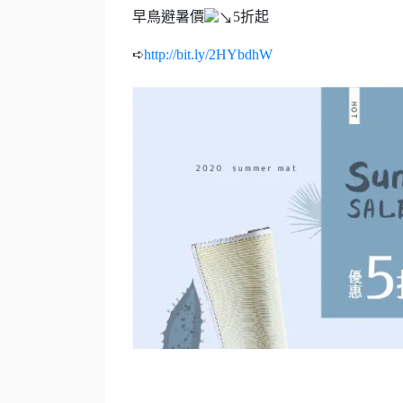
早鳥避暑價
5折起
➪
http://bit.ly/2HYbdhW