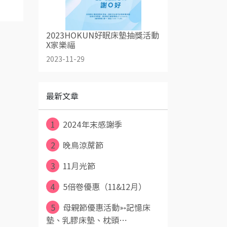
2023HOKUN好眠床墊抽獎活動
X家樂福
2023-11-29
最新文章
1
2024年末感謝季
2
晚鳥涼蓆節
3
11月光節
4
5倍卷優惠（11&12月）
5
母親節優惠活動➳記憶床
墊、乳膠床墊、枕頭⋯