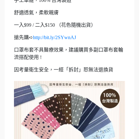
手工車縫，100% 台灣製造
舒適透氣，柔軟親膚
一入$99 / 二入$150 （花色隨機出貨）
搶先購➪
http://bit.ly/2SYwnAJ
口罩布套不具醫療效果，建議購買多副口罩布套輪
流搭配使用 !
因考量衛生安全，一經「拆封」恕無法退換貨